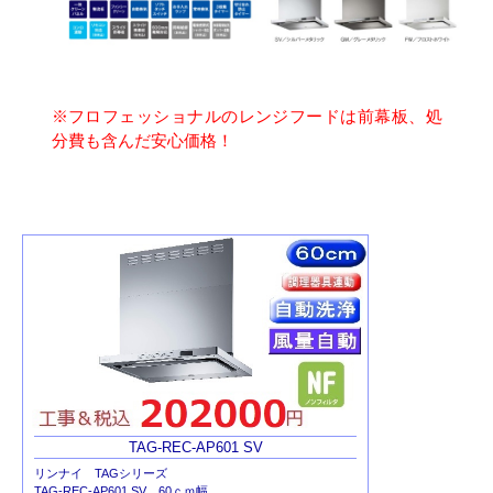
※フロフェッショナルのレンジフードは前幕板、処
分費も含んだ安心価格！
TAG-REC-AP601 SV
リンナイ TAGシリーズ
TAG-REC-AP601 SV 60ｃｍ幅