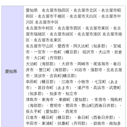
愛知県 名古屋市熱田区・名古屋市北区・名古屋市昭
和区・名古屋市千種区・名古屋市天白区・名古屋市中
川区 名古屋市中区
名古屋市中村区・名古屋市西区・名古屋市東区・名古
屋市瑞穂区・名古屋市緑区・名古屋市港区 名古屋市南
区・名古屋市名東区
名古屋市守山区・愛西市・阿久比町（知多郡）・安城
市・一宮市・一色町（幡豆郡） 稲沢市・犬山市・岩倉
市・大口町（丹羽郡）
大治町（海部郡）・大府市・岡崎市・尾張旭市・春日
井市 ・蟹江町（海部郡）・刈谷市・蒲郡市・北名古屋
愛知県
市・清須市・吉良町(幡豆郡）
幸田町（幡豆郡）・江南市・小牧市 ・七宝町（あま
市）・甚目寺町（あま市）・瀬戸市・高浜市・武豊町
（知多郡）・知多市・知立市
津島市・東海市 ・東郷町（愛知郡）・常滑市・飛島村
（海部郡）・豊明市・豊田市・豊山町(西春日井郡）・
長久手町（愛知郡）・西尾市
日進市・幡豆町（幡豆郡）・春日町（西春日井郡）・
半田市・東浦町・扶桑町（丹羽郡）・碧南市・南知多