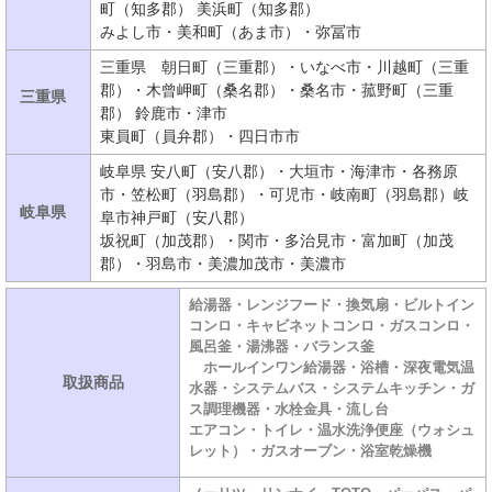
町（知多郡） 美浜町（知多郡）
みよし市・美和町（あま市）・弥冨市
三重県 朝日町（三重郡）・いなべ市・川越町（三重
郡）・木曾岬町（桑名郡）・桑名市・菰野町（三重
三重県
郡） 鈴鹿市・津市
東員町（員弁郡）・四日市市
岐阜県 安八町（安八郡）・大垣市・海津市・各務原
市・笠松町（羽島郡）・可児市・岐南町（羽島郡）岐
岐阜県
阜市神戸町（安八郡）
坂祝町（加茂郡）・関市・多治見市・富加町（加茂
郡）・羽島市・美濃加茂市・美濃市
給湯器・レンジフード・換気扇・ビルトイン
コンロ・キャビネットコンロ・ガスコンロ・
風呂釜・湯沸器・バランス釜
ホールインワン給湯器・浴槽・深夜電気温
取扱商品
水器・システムバス・システムキッチン・ガ
ス調理機器・水栓金具・流し台
エアコン・トイレ・温水洗浄便座（ウォシュ
レット）・ガスオーブン・浴室乾燥機