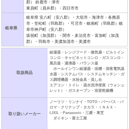
郡） 鈴鹿市・津市
東員町（員弁郡）・四日市市
岐阜県 安八町（安八郡）・大垣市・海津市・各務原
市・笠松町（羽島郡）・可児市・岐南町（羽島郡）岐
岐阜県
阜市神戸町（安八郡）
坂祝町（加茂郡）・関市・多治見市・富加町（加茂
郡）・羽島市・美濃加茂市・美濃市
給湯器・レンジフード・換気扇・ビルトイン
コンロ・キャビネットコンロ・ガスコンロ・
風呂釜・湯沸器・バランス釜
ホールインワン給湯器・浴槽・深夜電気温
取扱商品
水器・システムバス・システムキッチン・ガ
ス調理機器・水栓金具・流し台
エアコン・トイレ・温水洗浄便座（ウォシュ
レット）・ガスオーブン・浴室乾燥機
ノーリツ・リンナイ・TOTO・パーパス・パ
ロマ・クリナップ・タカラ・ＩＮＡＸ・
LIXIL・Panasonic・三菱・東芝
取り扱いメーカー
ダイキン・富士工業