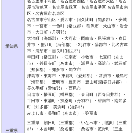
名古屋市中村区・名古屋市西区・名古屋市東区・名古
屋市瑞穂区・名古屋市緑区・名古屋市港区 名古屋市南
区・名古屋市名東区
名古屋市守山区・愛西市・阿久比町（知多郡）・安城
市・一宮市・一色町（幡豆郡） 稲沢市・犬山市・岩倉
市・大口町（丹羽郡）
大治町（海部郡）・大府市・岡崎市・尾張旭市・春日
井市 ・蟹江町（海部郡）・刈谷市・蒲郡市・北名古屋
愛知県
市・清須市・吉良町(幡豆郡）
幸田町（幡豆郡）・江南市・小牧市 ・七宝町（あま
市）・甚目寺町（あま市）・瀬戸市・高浜市・武豊町
（知多郡）・知多市・知立市
津島市・東海市 ・東郷町（愛知郡）・常滑市・飛島村
（海部郡）・豊明市・豊田市・豊山町(西春日井郡）・
長久手町（愛知郡）・西尾市
日進市・幡豆町（幡豆郡）・春日町（西春日井郡）・
半田市・東浦町・扶桑町（丹羽郡）・碧南市・南知多
町（知多郡） 美浜町（知多郡）
みよし市・美和町（あま市）・弥冨市
三重県 朝日町（三重郡）・いなべ市・川越町（三重
郡）・木曾岬町（桑名郡）・桑名市・菰野町（三重
三重県