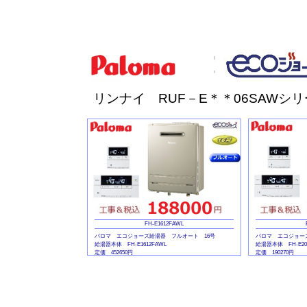
定価 44000円
定価 44000円
リンナイ RUF－E＊＊06SAWシ
FH-E1612FAWL
パロマ エコジョーズ給湯器 フルオート 16号
パロマ エコジョー
給湯器本体 FH-E1612FAWL
給湯器本体 FH-E20
定価 452650円
定価 190270円
マルチリモコンセット MFC-E226V
マルチリモコンセット 
定価 45540円
定価 45540円