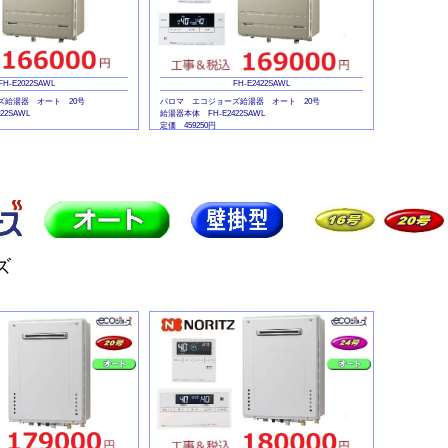
FH-E2022SAWL
FH-E2422SAWL
ズ給湯器 オート 20号
パロマ エコジョーズ給湯器 オート 20号
22SAWL
給湯器本体 FH-E2422SAWL
定価 459250円
MFC-E226V
マルチリモコンセット MFC-E226V
定価 45540円
ズ