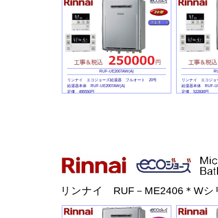
RUF-UE2007AW(A)
R
リンナイ エコジョーズ給湯器 フルオート 20号
リンナイ エコジョ
給湯器本体 RUF-UE2007AW(A)
給湯器本体 RUF-UE2
定価 495550円
定価 522830円
マルチリモコンセット MBC-240V(A)
マルチリモコンセット M
定価 41360円
定価 41360円
リンナイ RUF－ME2406＊W