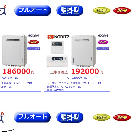
T-C2072AW BL
GT-C2472AW BL
ーズ給湯器 フルオート 20号
ノーリツ エコジョーズ給湯器 フルオート 24号
72AW BL
給湯器本体 GT-C2472AW BL
定価 487960円
RC-J101E
マルチリモコンセット RC-J101E
定価 41360円
リーズ