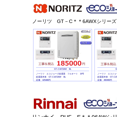
ノーリツ GT－C＊＊6AWXシリーズ
GT-C1672AW BL
G
ノーリツ エコジョーズ給湯器 フルオート 16号
ノーリツ エコジョ
給湯器本体 GT-C1672AW BL
給湯器本体 GT-C20
定価 425480円
定価 460460円
マルチリモコンセット RC-J101E
マルチリモコンセット 
定価 41360円
定価 41360円
リンナイ RUF－E＊＊06AWシ