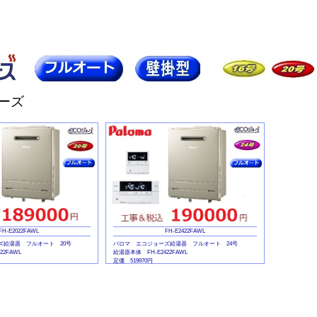
定価 44000円
リーズ
FH-E2022FAWL
FH-E2422FAWL
ズ給湯器 フルオート 20号
パロマ エコジョーズ給湯器 フルオート 24号
22FAWL
給湯器本体 FH-E2422FAWL
定価 519970円
MFC-E226V
マルチリモコンセット MFC-E226V
定価 45540円