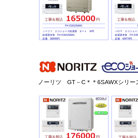
FH-E1612SAWL
ノーリツ エコジョーズ給湯器 オート 16号
パロマ エコジョー
給湯器本体 FH-E1612SAWL
給湯器本体 FH-E20
定価 392040円
定価 429770円
マルチリモコンセット MFC-E226V
マルチリモコンセット 
定価 45540円
定価 45540円
ノーリツ GT－C＊＊6SAWXシリー