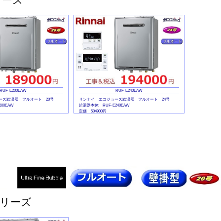
RUF-E200EAW
RUF-E240EAW
ーズ給湯器 フルオート 20号
リンナイ エコジョーズ給湯器 フルオート 24号
00EAW
給湯器本体 RUF-E240EAW
定価 504900円
MBC-240V
マルチリモコンセット MBC-240V
定価 44000円
シリーズ