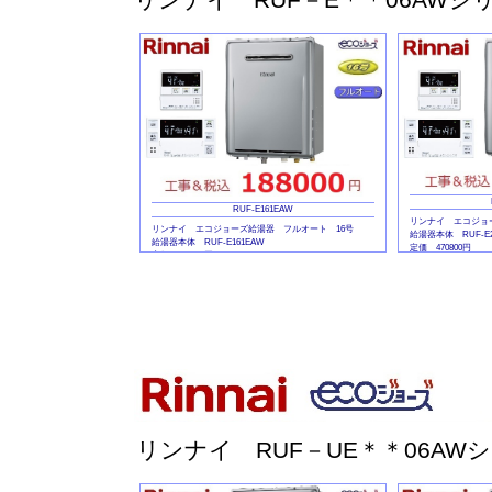
RUF-E161EAW
リンナイ エコジョ
リンナイ エコジョーズ給湯器 フルオート 16号
給湯器本体 RUF-E2
給湯器本体 RUF-E161EAW
定価 470800円
定価 440000円
マルチリモコンセット 
マルチリモコンセット MBC-240
定価 44000円
定価 44000円
リンナイ RUF－UE＊＊06AW