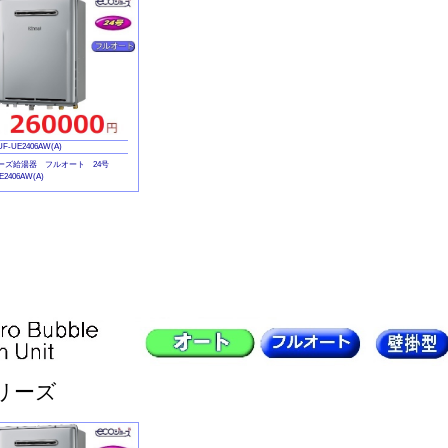
UF-UE2406AW(A)
ーズ給湯器 フルオート 24号
406AW(A)
BC-240V(A)
シリーズ