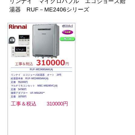
リンナイ マイクロバブル エコジョーズ給
湯器 RUF－ME2406シリーズ
RUF-ME2406SAW(A)
リンナイ エコジョーズ給湯器 オート 24号
給湯器本体 RUF-ME2406SAW(A)
定価 552200円
マルチリモコンセット MBC-MB240VC(A)
定価 54780円
循環アダプター UF-MB1201**
定価 18700円
工事＆税込 310000円