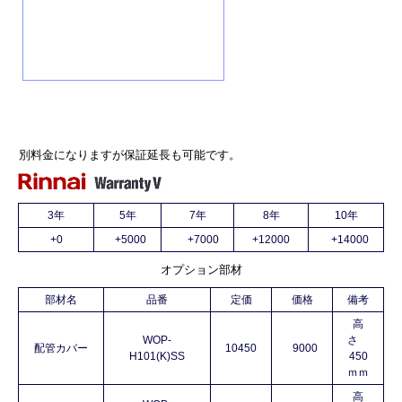
別料金になりますが保証延長も可能です。
3年
5年
7年
8年
10年
+0
+5000
+7000
+12000
+14000
オプション部材
部材名
品番
定価
価格
備考
高
WOP-
さ
配管カバー
10450
9000
H101(K)SS
450
ｍｍ
高