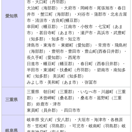
市・大口町（丹羽郡）
大治町（海部郡）・大府市・岡崎市・尾張旭市・春日
井市 ・蟹江町（海部郡）・刈谷市・蒲郡市・北名古屋
愛知県
市・清須市・吉良町(幡豆郡）
幸田町（幡豆郡）・江南市・小牧市 ・七宝町（あま
市）・甚目寺町（あま市）・瀬戸市・高浜市・武豊町
（知多郡）・知多市・知立市
津島市・東海市 ・東郷町（愛知郡）・常滑市・飛島村
（海部郡）・豊明市・豊田市・豊山町(西春日井郡）・
長久手町（愛知郡）・西尾市
日進市・幡豆町（幡豆郡）・春日町（西春日井郡）・
半田市・東浦町・扶桑町（丹羽郡）・碧南市・南知多
町（知多郡） 美浜町（知多郡）
みよし市・美和町（あま市）・弥冨市
三重県 朝日町（三重郡）・いなべ市・川越町（三重
郡）・木曾岬町（桑名郡）・桑名市・菰野町（三重
三重県
郡） 鈴鹿市・津市
東員町（員弁郡）・四日市市
岐阜県 安八町（安八郡）・大垣市・海津市・各務原
市・笠松町（羽島郡）・可児市・岐南町（羽島郡）岐
岐阜県