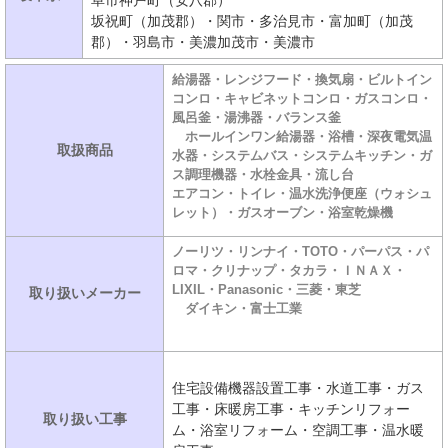
阜市神戸町（安八郡）
坂祝町（加茂郡）・関市・多治見市・富加町（加茂
郡）・羽島市・美濃加茂市・美濃市
給湯器・レンジフード・換気扇・ビルトイン
コンロ・キャビネットコンロ・ガスコンロ・
風呂釜・湯沸器・バランス釜
ホールインワン給湯器・浴槽・深夜電気温
取扱商品
水器・システムバス・システムキッチン・ガ
ス調理機器・水栓金具・流し台
エアコン・トイレ・温水洗浄便座（ウォシュ
レット）・ガスオーブン・浴室乾燥機
ノーリツ・リンナイ・TOTO・パーパス・パ
ロマ・クリナップ・タカラ・ＩＮＡＸ・
LIXIL・Panasonic・三菱・東芝
取り扱いメーカー
ダイキン・富士工業
住宅設備機器設置工事・水道工事・ガス
工事・床暖房工事・キッチンリフォー
取り扱い工事
ム・浴室リフォーム・空調工事・温水暖