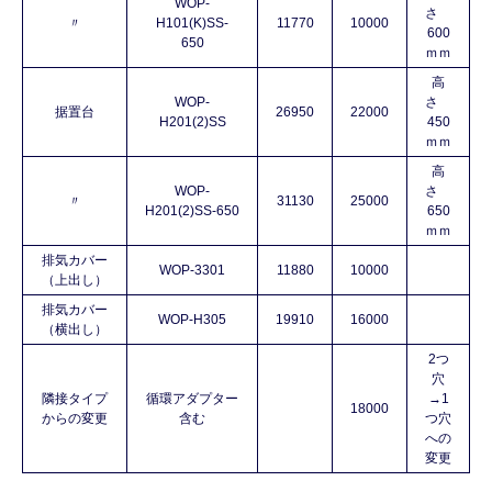
WOP-
さ
〃
H101(K)SS-
11770
10000
600
650
ｍｍ
高
WOP-
さ
据置台
26950
22000
H201(2)SS
450
ｍｍ
高
WOP-
さ
〃
31130
25000
H201(2)SS-650
650
ｍｍ
排気カバー
WOP-3301
11880
10000
（上出し）
排気カバー
WOP-H305
19910
16000
（横出し）
2つ
穴
隣接タイプ
循環アダプター
→1
18000
からの変更
含む
つ穴
への
変更