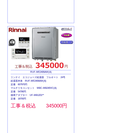
RUF-ME2406AW(A)
リンナイ エコジョーズ給湯器 フルオート 24号
給湯器本体 RUF-ME2406AW(A)
定価 607970円
マルチリモコンセット MBC-MB240VC(A)
定価 54780円
循環アダプター UF-MB1201**
定価 18700円
工事＆税込 345000円