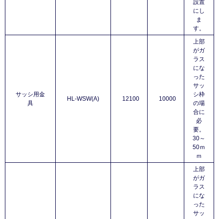
設置
にし
ま
す。
上部
がガ
ラス
にな
った
サッ
サッシ用金
シ枠
HL-WSW(A)
12100
10000
具
の場
合に
必
要。
30～
50ｍ
ｍ
上部
がガ
ラス
にな
った
サッ