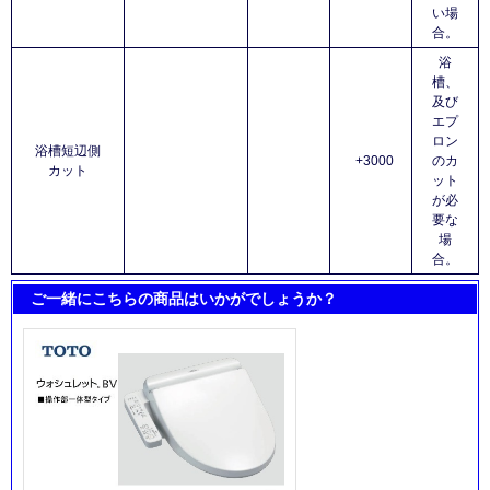
い場
合。
浴
槽、
及び
エプ
ロン
浴槽短辺側
+3000
のカ
カット
ット
が必
要な
場
合。
ご一緒にこちらの商品はいかがでしょうか？