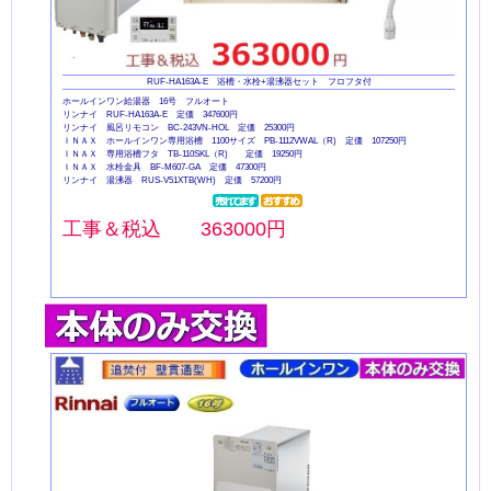
RUF-HA163A-E 浴槽・水栓+湯沸器セット フロフタ付
ホールインワン給湯器 16号 フルオート
リンナイ RUF-HA163A-E 定価 347600円
リンナイ 風呂リモコン BC-243VN-HOL 定価 25300円
ＩＮＡＸ ホールインワン専用浴槽 1100サイズ PB-1112VWAL（R) 定価 107250円
ＩＮＡＸ 専用浴槽フタ TB-110SKL（R) 定価 19250円
ＩＮＡＸ 水栓金具 BF-M607-GA 定価 47300円
リンナイ 湯沸器 RUS-V51XTB(WH) 定価 57200円
工事＆税込 363000円