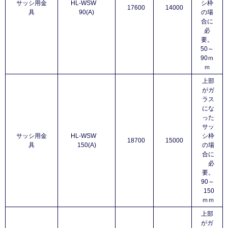
サッシ用金
HL-WSW
シ枠
17600
14000
具
90(A)
の場
合に
必
要。
50～
90ｍ
ｍ
上部
がガ
ラス
にな
った
サッ
サッシ用金
HL-WSW
シ枠
18700
15000
具
150(A)
の場
合に
必
要。
90～
150
ｍｍ
上部
がガ