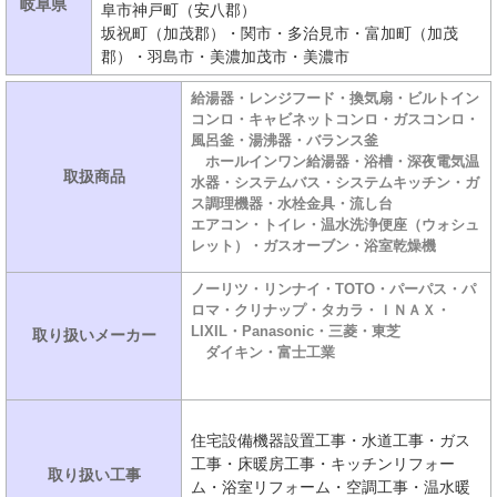
岐阜県
阜市神戸町（安八郡）
坂祝町（加茂郡）・関市・多治見市・富加町（加茂
郡）・羽島市・美濃加茂市・美濃市
給湯器・レンジフード・換気扇・ビルトイン
コンロ・キャビネットコンロ・ガスコンロ・
風呂釜・湯沸器・バランス釜
ホールインワン給湯器・浴槽・深夜電気温
取扱商品
水器・システムバス・システムキッチン・ガ
ス調理機器・水栓金具・流し台
エアコン・トイレ・温水洗浄便座（ウォシュ
レット）・ガスオーブン・浴室乾燥機
ノーリツ・リンナイ・TOTO・パーパス・パ
ロマ・クリナップ・タカラ・ＩＮＡＸ・
LIXIL・Panasonic・三菱・東芝
取り扱いメーカー
ダイキン・富士工業
住宅設備機器設置工事・水道工事・ガス
工事・床暖房工事・キッチンリフォー
取り扱い工事
ム・浴室リフォーム・空調工事・温水暖