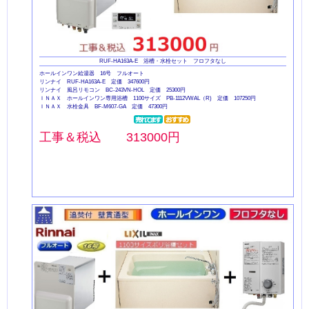
RUF-HA163A-E 浴槽・水栓セット フロフタなし
ホールインワン給湯器 16号 フルオート
リンナイ RUF-HA163A-E 定価 347600円
リンナイ 風呂リモコン BC-243VN-HOL 定価 25300円
ＩＮＡＸ ホールインワン専用浴槽 1100サイズ PB-1112VWAL（R) 定価 107250円
ＩＮＡＸ 水栓金具 BF-M607-GA 定価 47300円
工事＆税込 313000円