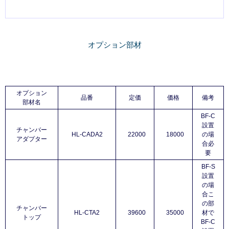
オプション部材
オプション
品番
定価
価格
備考
部材名
BF-C
設置
チャンバー
HL-CADA2
22000
18000
の場
アダプター
合必
要
BF-S
設置
の場
合こ
の部
チャンバー
HL-CTA2
39600
35000
材で
トップ
BF-C