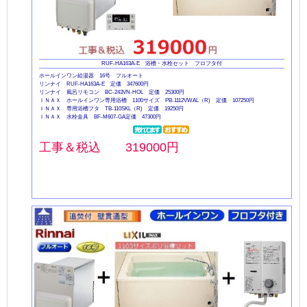
RUF-HA163A-E 浴槽・水栓セット フロフタ付
ホールインワン給湯器 16号 フルオート
リンナイ RUF-HA163A-E 定価 347600円
リンナイ 風呂リモコン BC-243VN-HOL 定価 25300円
ＩＮＡＸ ホールインワン専用浴槽 1100サイズ PB-1112VWAL（R) 定価 107250円
ＩＮＡＸ 専用浴槽フタ TB-110SKL（R) 定価 19250円
ＩＮＡＸ 水栓金具 BF-M607-GA定価 47300円
工事＆税込 319000円