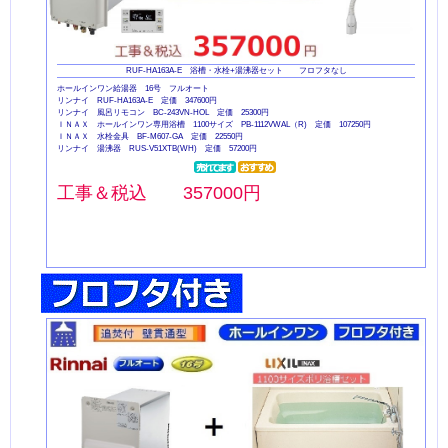
RUF-HA163A-E 浴槽・水栓+湯沸器セット フロフタなし
ホールインワン給湯器 16号 フルオート
リンナイ RUF-HA163A-E 定価 347600円
リンナイ 風呂リモコン BC-243VN-HOL 定価 25300円
ＩＮＡＸ ホールインワン専用浴槽 1100サイズ PB-1112VWAL（R) 定価 107250円
ＩＮＡＸ 水栓金具 BF-M607-GA 定価 22550円
リンナイ 湯沸器 RUS-V51XTB(WH) 定価 57200円
工事＆税込 357000円