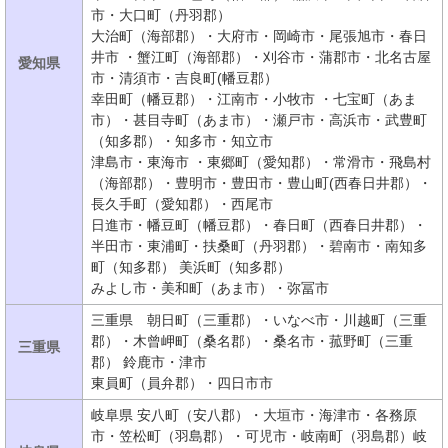
市・大口町（丹羽郡）
大治町（海部郡）・大府市・岡崎市・尾張旭市・春日
井市 ・蟹江町（海部郡）・刈谷市・蒲郡市・北名古屋
愛知県
市・清須市・吉良町(幡豆郡）
幸田町（幡豆郡）・江南市・小牧市 ・七宝町（あま
市）・甚目寺町（あま市）・瀬戸市・高浜市・武豊町
（知多郡）・知多市・知立市
津島市・東海市 ・東郷町（愛知郡）・常滑市・飛島村
（海部郡）・豊明市・豊田市・豊山町(西春日井郡）・
長久手町（愛知郡）・西尾市
日進市・幡豆町（幡豆郡）・春日町（西春日井郡）・
半田市・東浦町・扶桑町（丹羽郡）・碧南市・南知多
町（知多郡） 美浜町（知多郡）
みよし市・美和町（あま市）・弥冨市
三重県 朝日町（三重郡）・いなべ市・川越町（三重
郡）・木曾岬町（桑名郡）・桑名市・菰野町（三重
三重県
郡） 鈴鹿市・津市
東員町（員弁郡）・四日市市
岐阜県 安八町（安八郡）・大垣市・海津市・各務原
市・笠松町（羽島郡）・可児市・岐南町（羽島郡）岐