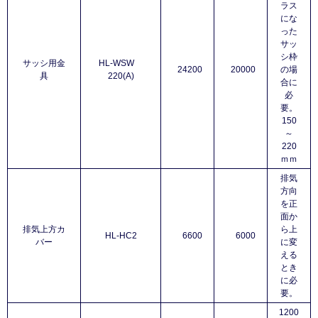
ラス
にな
った
サッ
シ枠
サッシ用金
HL-WSW
24200
20000
の場
具
220(A)
合に
必
要。
150
～
220
ｍｍ
排気
方向
を正
面か
排気上方カ
ら上
HL-HC2
6600
6000
バー
に変
える
とき
に必
要。
1200