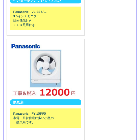
インターホン、テレビドアホン
Panasonic VL-B35AL
3.5インチモニター
録画機能付き
ＬＥＤ照明付き
換気扇
Panasonic FY-15PF5
市営、県営住宅に多い小型の
換気扇です。