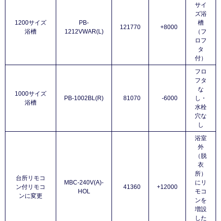
サイ
ズ浴
1200サイズ
PB-
槽
121770
+8000
浴槽
1212VWAR(L)
（フ
ロフ
タ
付）
フロ
フタ
な
1000サイズ
PB-1002BL(R)
81070
-6000
し・
浴槽
水栓
穴な
し
浴室
外
（脱
衣
所）
台所リモコ
MBC-240V(A)-
にリ
ン付リモコ
41360
+12000
HOL
モコ
ンに変更
ンを
増設
した