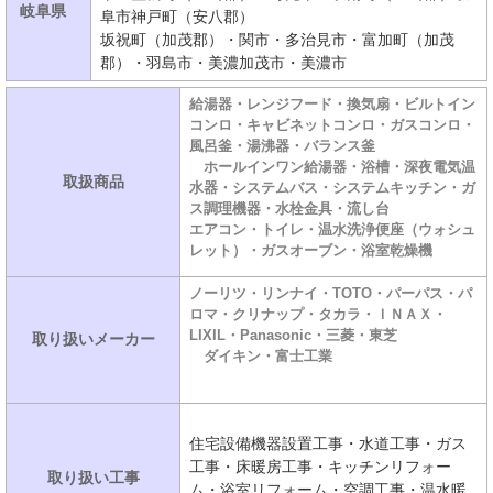
岐阜県
阜市神戸町（安八郡）
坂祝町（加茂郡）・関市・多治見市・富加町（加茂
郡）・羽島市・美濃加茂市・美濃市
給湯器・レンジフード・換気扇・ビルトイン
コンロ・キャビネットコンロ・ガスコンロ・
風呂釜・湯沸器・バランス釜
ホールインワン給湯器・浴槽・深夜電気温
取扱商品
水器・システムバス・システムキッチン・ガ
ス調理機器・水栓金具・流し台
エアコン・トイレ・温水洗浄便座（ウォシュ
レット）・ガスオーブン・浴室乾燥機
ノーリツ・リンナイ・TOTO・パーパス・パ
ロマ・クリナップ・タカラ・ＩＮＡＸ・
LIXIL・Panasonic・三菱・東芝
取り扱いメーカー
ダイキン・富士工業
住宅設備機器設置工事・水道工事・ガス
工事・床暖房工事・キッチンリフォー
取り扱い工事
ム・浴室リフォーム・空調工事・温水暖