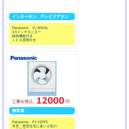
インターホン、テレビドアホン
Panasonic VL-B35AL
3.5インチモニター
録画機能付き
ＬＥＤ照明付き
換気扇
Panasonic FY-15PF5
市営、県営住宅に多い小型の