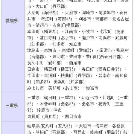
市・一宮市・一色町（幡豆郡） 稲沢市・犬山市・岩倉
市・大口町（丹羽郡）
大治町（海部郡）・大府市・岡崎市・尾張旭市・春日
井市 ・蟹江町（海部郡）・刈谷市・蒲郡市・北名古屋
愛知県
市・清須市・吉良町(幡豆郡）
幸田町（幡豆郡）・江南市・小牧市 ・七宝町（あま
市）・甚目寺町（あま市）・瀬戸市・高浜市・武豊町
（知多郡）・知多市・知立市
津島市・東海市 ・東郷町（愛知郡）・常滑市・飛島村
（海部郡）・豊明市・豊田市・豊山町(西春日井郡）・
長久手町（愛知郡）・西尾市
日進市・幡豆町（幡豆郡）・春日町（西春日井郡）・
半田市・東浦町・扶桑町（丹羽郡）・碧南市・南知多
町（知多郡） 美浜町（知多郡）
みよし市・美和町（あま市）・弥冨市
三重県 朝日町（三重郡）・いなべ市・川越町（三重
郡）・木曾岬町（桑名郡）・桑名市・菰野町（三重
三重県
郡） 鈴鹿市・津市
東員町（員弁郡）・四日市市
岐阜県 安八町（安八郡）・大垣市・海津市・各務原
市・笠松町（羽島郡）・可児市・岐南町（羽島郡）岐