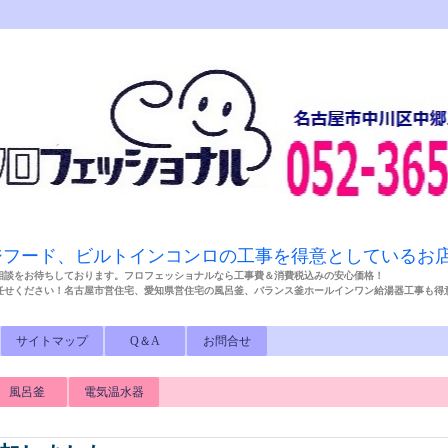
ジフード、ビルトインコンロの工事を得意としているお
相談をお待ちしております。フロフェッショナルなら工事費＆消費税込みの安心価格！
任せください！名古屋市営住宅、愛知県営住宅の風呂釜、バランス釜ホールインワン給湯器工事も
サイトマップ
Q＆A
お問合せ
風呂釜
電気温水器