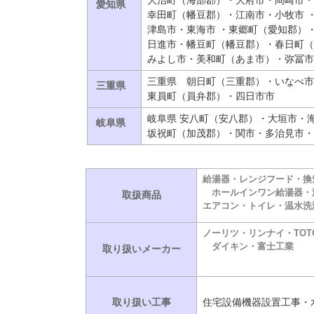
大治町（海部郡）・大府市・岡崎市・
愛知県
幸田町（幡豆郡）・江南市・小牧市 
津島市・東海市 ・東郷町（愛知郡）
日進市・幡豆町（幡豆郡）・春日町（
みよし市・美和町（あま市）・弥冨市
三重県 朝日町（三重郡）・いなべ市
三重県
東員町（員弁郡）・四日市市
岐阜県 安八町（安八郡）・大垣市・
岐阜県
坂祝町（加茂郡）・関市・多治見市・
給湯器・レンジフード・換
ホールインワン給湯器・浴
取扱商品
エアコン・トイレ・温水洗
ノーリツ・リンナイ・TOTO
ダイキン・富士工業
取り扱いメーカー
取り扱い工事
住宅設備機器設置工事・