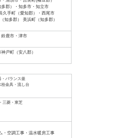
・清須市・吉良町(幡豆郡）
知多郡）・知多市・知立市
長久手町（愛知郡）・西尾市
（知多郡） 美浜町（知多郡）
 鈴鹿市・津市
市神戸町（安八郡）
器・バランス釜
水栓金具・流し台
c・三菱・東芝
ム・空調工事・温水暖房工事