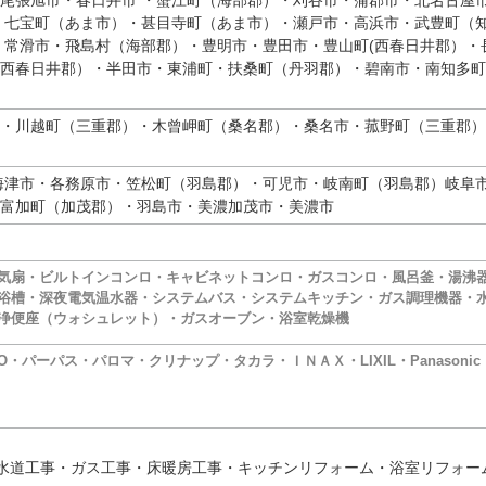
尾張旭市・春日井市 ・蟹江町（海部郡）・刈谷市・蒲郡市・北名古屋市
・七宝町（あま市）・甚目寺町（あま市）・瀬戸市・高浜市・武豊町（
・常滑市・飛島村（海部郡）・豊明市・豊田市・豊山町(西春日井郡）・
西春日井郡）・半田市・東浦町・扶桑町（丹羽郡）・碧南市・南知多町
・川越町（三重郡）・木曾岬町（桑名郡）・桑名市・菰野町（三重郡）
海津市・各務原市・笠松町（羽島郡）・可児市・岐南町（羽島郡）岐阜
富加町（加茂郡）・羽島市・美濃加茂市・美濃市
気扇・ビルトインコンロ・キャビネットコンロ・ガスコンロ・風呂釜・湯沸
槽・深夜電気温水器・システムバス・システムキッチン・ガス調理機器・
浄便座（ウォシュレット）・ガスオーブン・浴室乾燥機
・パーパス・パロマ・クリナップ・タカラ・ＩＮＡＸ・LIXIL・Panasoni
水道工事・ガス工事・床暖房工事・キッチンリフォーム・浴室リフォー