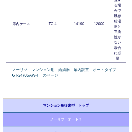
る場
合で
既存
給湯
扉内ケース
TC-4
14190
12000
器と
互換
性が
ない
場合
に必
要
ノーリツ マンション用 給湯器 扉内設置 オートタイプ
GT-2470SAW-T のページ
マンション用従来型 トップ
ノーリツ オートＴ