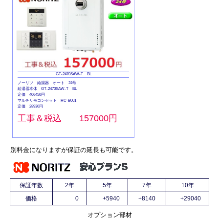
GT-2470SAW-T BL
ノーリツ 給湯器 オート 24号
給湯器本体 GT-2470SAW-T BL
定価 406450円
マルチリモコンセット RC-B001
定価 28930円
工事＆税込 157000円
別料金になりますが保証の延長も可能です。
保証年数
2年
5年
7年
10年
価格
0
+5940
+8140
+29040
オプション部材