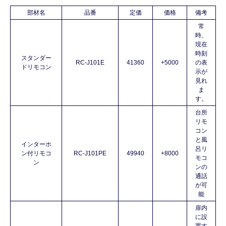
部材名
品番
定価
価格
備考
常
時、
現在
時刻
スタンダー
RC-J101E
41360
+5000
の表
ドリモコン
示が
見れ
ま
す。
台所
リモ
コン
と風
インターホ
呂リ
ン付リモコ
RC-J101PE
49940
+8000
モコ
ン
ンの
通話
が可
能
扉内
に設
置す