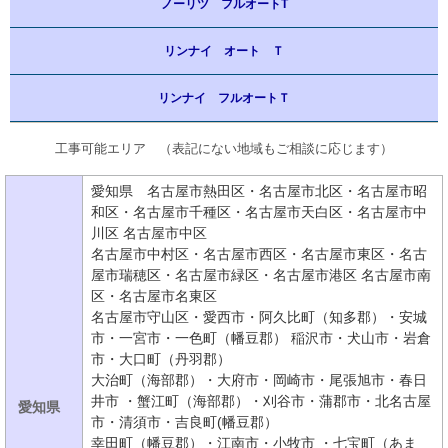
ノーリツ フルオートT
リンナイ オート Ｔ
リンナイ フルオートＴ
工事可能エリア （表記にない地域もご相談に応じます）
愛知県 名古屋市熱田区・名古屋市北区・名古屋市昭
和区・名古屋市千種区・名古屋市天白区・名古屋市中
川区 名古屋市中区
名古屋市中村区・名古屋市西区・名古屋市東区・名古
屋市瑞穂区・名古屋市緑区・名古屋市港区 名古屋市南
区・名古屋市名東区
名古屋市守山区・愛西市・阿久比町（知多郡）・安城
市・一宮市・一色町（幡豆郡） 稲沢市・犬山市・岩倉
市・大口町（丹羽郡）
大治町（海部郡）・大府市・岡崎市・尾張旭市・春日
井市 ・蟹江町（海部郡）・刈谷市・蒲郡市・北名古屋
愛知県
市・清須市・吉良町(幡豆郡）
幸田町（幡豆郡）・江南市・小牧市 ・七宝町（あま