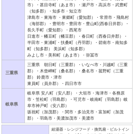
市）・甚目寺町（あま市）・瀬戸市・高浜市・武豊町
（知多郡）・知多市・知立市
津島市・東海市 ・東郷町（愛知郡）・常滑市・飛島村
（海部郡）・豊明市・豊田市・豊山町(西春日井郡）・
長久手町（愛知郡）・西尾市
日進市・幡豆町（幡豆郡）・春日町（西春日井郡）・
半田市・東浦町・扶桑町（丹羽郡）・碧南市・南知多
町（知多郡） 美浜町（知多郡）
みよし市・美和町（あま市）・弥冨市
三重県 朝日町（三重郡）・いなべ市・川越町（三重
郡）・木曾岬町（桑名郡）・桑名市・菰野町（三重
三重県
郡） 鈴鹿市・津市
東員町（員弁郡）・四日市市
岐阜県 安八町（安八郡）・大垣市・海津市・各務原
市・笠松町（羽島郡）・可児市・岐南町（羽島郡）岐
岐阜県
阜市神戸町（安八郡）
坂祝町（加茂郡）・関市・多治見市・富加町（加茂
郡）・羽島市・美濃加茂市・美濃市
給湯器・レンジフード・換気扇・ビルトイン