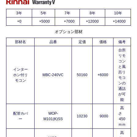
3年
5年
7年
8年
10年
+0
+5000
+7000
+12000
+14000
オプション部材
部材名
品番
定価
価格
備考
台所
リモ
コン
と風
インター
呂リ
ホン付リ
MBC-240VC
50160
+6000
モコ
モコン
ンの
通話
が可
能
高
配管カバ
WOP-
さ
10230
9000
ー
M101(K)SS
450
ｍｍ
高