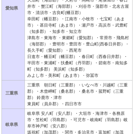
大治町（海部郡）・大府市・岡崎市・尾張旭市・春日
井市 ・蟹江町（海部郡）・刈谷市・蒲郡市・北名古屋
愛知県
市・清須市・吉良町(幡豆郡）
幸田町（幡豆郡）・江南市・小牧市 ・七宝町（あま
市）・甚目寺町（あま市）・瀬戸市・高浜市・武豊町
（知多郡）・知多市・知立市
津島市・東海市 ・東郷町（愛知郡）・常滑市・飛島村
（海部郡）・豊明市・豊田市・豊山町(西春日井郡）・
長久手町（愛知郡）・西尾市
日進市・幡豆町（幡豆郡）・春日町（西春日井郡）・
半田市・東浦町・扶桑町（丹羽郡）・碧南市・南知多
町（知多郡） 美浜町（知多郡）
みよし市・美和町（あま市）・弥冨市
三重県 朝日町（三重郡）・いなべ市・川越町（三重
郡）・木曾岬町（桑名郡）・桑名市・菰野町（三重
三重県
郡） 鈴鹿市・津市
東員町（員弁郡）・四日市市
岐阜県 安八町（安八郡）・大垣市・海津市・各務原
市・笠松町（羽島郡）・可児市・岐南町（羽島郡）岐
岐阜県
阜市神戸町（安八郡）
坂祝町（加茂郡）・関市・多治見市・富加町（加茂