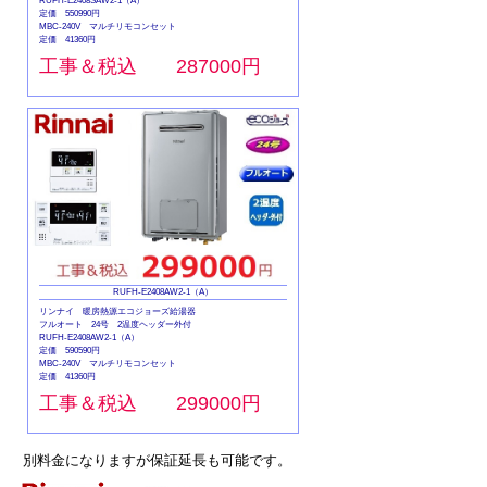
RUFH-E2408SAW2-1（A）
定価 550990円
MBC-240V マルチリモコンセット
定価 41360円
工事＆税込 287000円
RUFH-E2408AW2-1（A）
リンナイ 暖房熱源エコジョーズ給湯器
フルオート 24号 2温度ヘッダー外付
RUFH-E2408AW2-1（A）
定価 590590円
MBC-240V マルチリモコンセット
定価 41360円
工事＆税込 299000円
別料金になりますが保証延長も可能です。