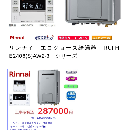
リンナイ エコジョーズ給湯器 RUFH-
E2408(S)AW
2-3
シリーズ
RUFH-E2408SAW2-1（A）
リンナイ 暖房熱源エコジョーズ給湯器
オート 24号 2温度ヘッダー外付