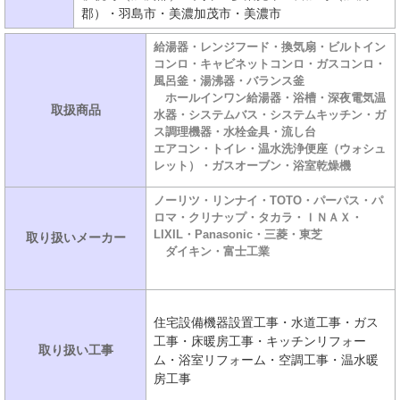
郡）・羽島市・美濃加茂市・美濃市
給湯器・レンジフード・換気扇・ビルトイン
コンロ・キャビネットコンロ・ガスコンロ・
風呂釜・湯沸器・バランス釜
ホールインワン給湯器・浴槽・深夜電気温
取扱商品
水器・システムバス・システムキッチン・ガ
ス調理機器・水栓金具・流し台
エアコン・トイレ・温水洗浄便座（ウォシュ
レット）・ガスオーブン・浴室乾燥機
ノーリツ・リンナイ・TOTO・パーパス・パ
ロマ・クリナップ・タカラ・ＩＮＡＸ・
LIXIL・Panasonic・三菱・東芝
取り扱いメーカー
ダイキン・富士工業
住宅設備機器設置工事・水道工事・ガス
工事・床暖房工事・キッチンリフォー
取り扱い工事
ム・浴室リフォーム・空調工事・温水暖
房工事