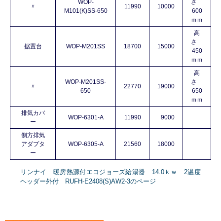
WOP-
さ
〃
11990
10000
M101(K)SS-650
600
ｍｍ
高
さ
据置台
WOP-M201SS
18700
15000
450
ｍｍ
高
WOP-M201SS-
さ
〃
22770
19000
650
650
ｍｍ
排気カバ
WOP-6301-A
11990
9000
ー
側方排気
アダプタ
WOP-6305-A
21560
18000
ー
リンナイ 暖房熱源付エコジョーズ給湯器 14.0ｋｗ 2温度
ヘッダー外付 RUFH-E2408(S)AW2-3のページ