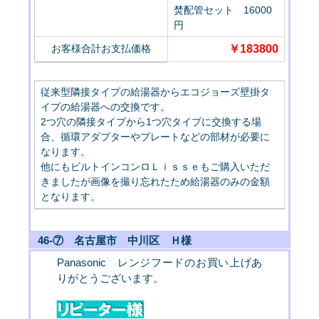
焚配管セット 16000
円
お客様合計お支払価格
￥183800
従来型隣接タイプの給湯器からエコジョーズ壁掛タ
イプの給湯器への交換です。
2つ穴の隣接タイプから1つ穴タイプに交換する場
合、循環アダプターやプレートなどの部材が必要に
なります。
他にもビルトインコンロＬｉｓｓｅもご購入いただ
きましたが画像を撮り忘れたため給湯器のみの金額
となります。
46-⑦ 名古屋市 中川区 Ｈ様
Panasonic レンジフードのお買い上げあ
りがとうございます。