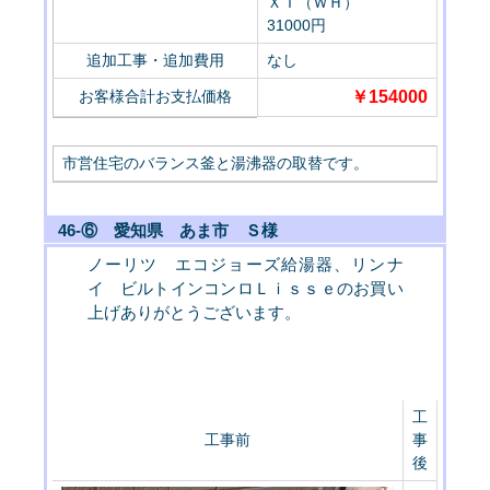
ＸＴ（ＷＨ）
31000円
追加工事・追加費用
なし
お客様合計お支払価格
￥154000
市営住宅のバランス釜と湯沸器の取替です。
46-⑥ 愛知県 あま市 Ｓ様
ノーリツ エコジョーズ給湯器、リンナ
イ ビルトインコンロＬｉｓｓｅのお買い
上げありがとうございます。
工
工事前
事
後