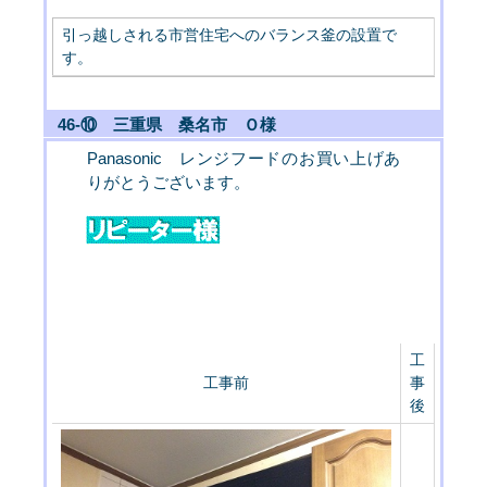
引っ越しされる市営住宅へのバランス釜の設置で
す。
46-⑩ 三重県 桑名市 Ｏ様
Panasonic レンジフードのお買い上げあ
りがとうございます。
工
工事前
事
後