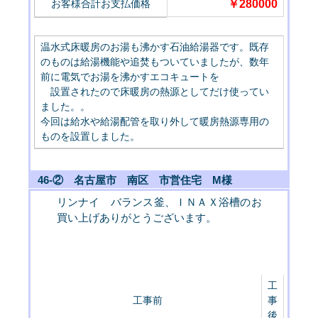
お客様合計お支払価格
￥280000
温水式床暖房のお湯も沸かす石油給湯器です。既存
のものは給湯機能や追焚もついていましたが、数年
前に電気でお湯を沸かすエコキュートを
設置されたので床暖房の熱源としてだけ使ってい
ました。。
今回は給水や給湯配管を取り外して暖房熱源専用の
ものを設置しました。
46-② 名古屋市 南区 市営住宅 M様
リンナイ バランス釜、ＩＮＡＸ浴槽のお
買い上げありがとうございます。
工
工事前
事
後