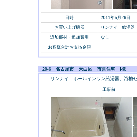
日時
2011年5月26日
お買い上げ機器
リンナイ 給湯器 RU
追加部材・追加費用
なし
お客様合計お支払金額
20-6 名古屋市 天白区 市営住宅 I様
リンナイ ホールインワン給湯器、浴槽
工事前