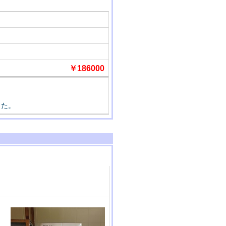
￥186000
した。