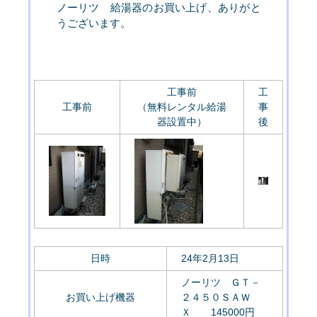
ノーリツ 給湯器のお買い上げ、ありがと
うございます。
工事前
工
工事前
（無料レンタル給湯
事
器設置中）
後
日時
24年2月13日
ノーリツ ＧＴ－
お買い上げ機器
２４５０ＳＡＷ
Ｘ 145000円