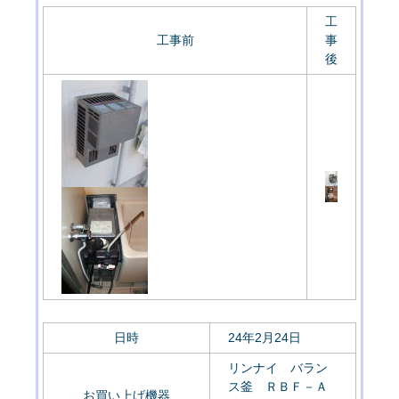
工
工事前
事
後
日時
24年2月24日
リンナイ バラン
ス釜 ＲＢＦ－Ａ
お買い上げ機器