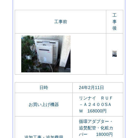
工
工事前
事
後
日時
24年2月11日
リンナイ ＲＵＦ
お買い上げ機器
－Ａ２４００SＡ
Ｗ 168000円
循環アダプター・
追焚配管・化粧カ
バー 18000円
追加工事・追加費用