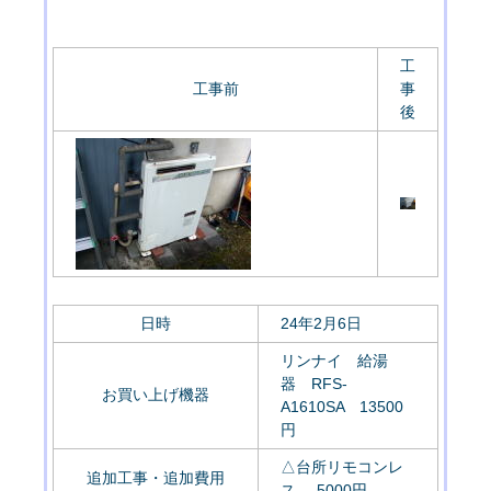
工
工事前
事
後
日時
24年2月6日
リンナイ 給湯
器 RFS-
お買い上げ機器
A1610SA 13500
円
△台所リモコンレ
追加工事・追加費用
ス -5000円