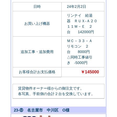
日時
24年2月2日
リンナイ 給湯
器 ＲＵＸ-Ａ２０
お買い上げ機器
１１Ｗ－Ｅ ２
台 142000円
ＭＣ－３３－Ａ
リモコン ２
追加工事・追加費用
台 8000円
△同時工事値引
き -5000円
お客様合計お支払価格
￥145000
賃貸物件オーナー様からの御注文です。
各写真、手前側の合計２台を交換しています。
23-⑧ 名古屋市 中川区 O様