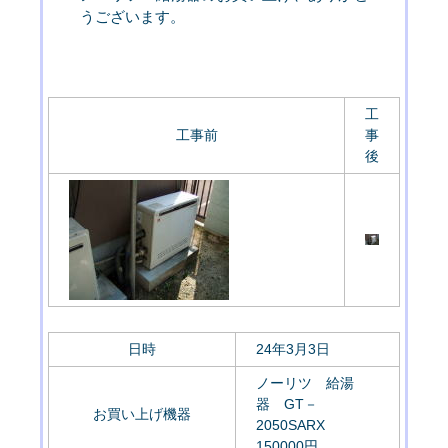
うございます。
工
工事前
事
後
日時
24年3月3日
ノーリツ 給湯
器 GT－
お買い上げ機器
2050SARX
150000円